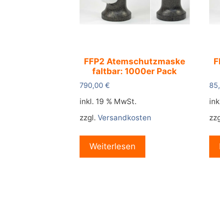
FFP2 Atemschutzmaske
F
faltbar: 1000er Pack
790,00
€
85
inkl. 19 % MwSt.
ink
zzgl.
Versandkosten
zzg
Weiterlesen