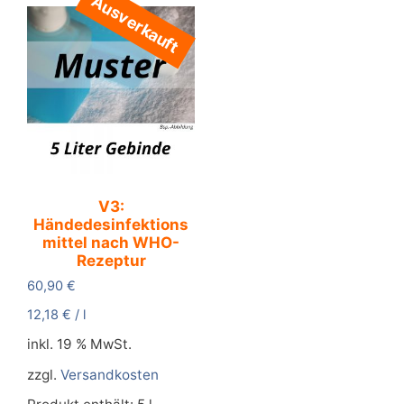
Ausverkauft
V3:
Händedesinfektions
mittel nach WHO-
Rezeptur
60,90
€
12,18
€
/
l
inkl. 19 % MwSt.
zzgl.
Versandkosten