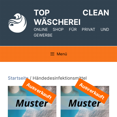
Zum
Inhalt
TOP CLEAN
springen
WÄSCHEREI
ONLINE SHOP FÜR PRIVAT UND
GEWERBE
Menü
Startseite
/ Händedesinfektionsmittel
Ausverkauft
Ausverkauft