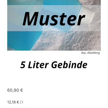
60,90
€
12,18
€
/
l